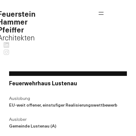
Feuerstein
Hammer
Pfeiffer
Architekten
LinkedIn
Instagram
Feuerwehrhaus Lustenau
Auslobung
EU-weit offener, einstufiger Realisierungswettbewerb
Auslober
Gemeinde Lustenau (A)