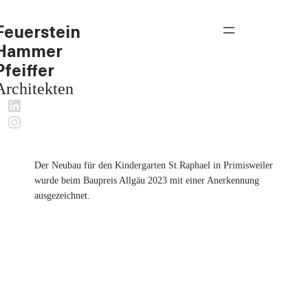
Feuerstein
Hammer
Pfeiffer
Architekten
LinkedIn
Instagram
Der Neubau für den Kindergarten St.Raphael in Primisweiler
wurde beim Baupreis Allgäu 2023 mit einer Anerkennung
ausgezeichnet.