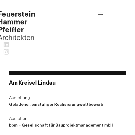
Feuerstein
Hammer
Pfeiffer
Architekten
LinkedIn
Instagram
Am Kreisel Lindau
Auslobung
Geladener, einstufiger Realisierungwettbewerb
Auslober
bpm – Gesellschaft für Bauprojektmanagement mbH