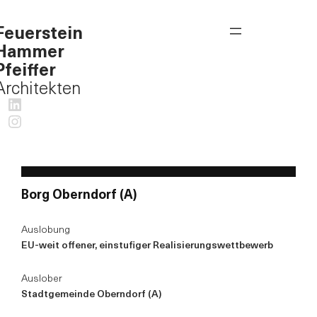
Feuerstein
Hammer
Pfeiffer
Architekten
LinkedIn
Instagram
Borg Oberndorf (A)
Auslobung
EU-weit offener, einstufiger Realisierungswettbewerb
Auslober
Stadtgemeinde Oberndorf (A)