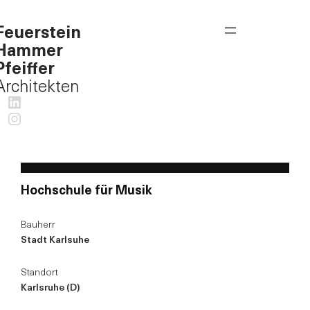
Feuerstein
Hammer
Pfeiffer
Architekten
LinkedIn
Instagram
Hochschule für Musik
Bauherr
Stadt Karlsuhe
Standort
Karlsruhe (D)