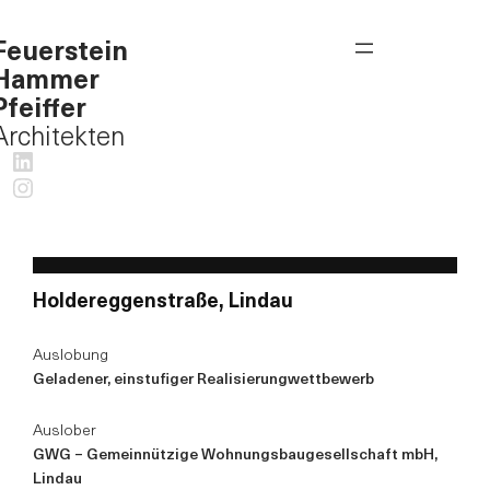
Feuerstein
Hammer
Pfeiffer
Architekten
LinkedIn
Instagram
Holdereggenstraße, Lindau
Auslobung
Geladener, einstufiger Realisierungwettbewerb
Auslober
GWG – Gemeinnützige Wohnungsbaugesellschaft mbH,
Lindau