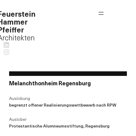
Feuerstein
Hammer
Pfeiffer
Architekten
LinkedIn
Instagram
Melanchthonheim Regensburg
Auslobung
begrenzt offener Realisierungswettbewerb nach RPW
Auslober
Protestantische Alumneumsstiftung, Regensburg