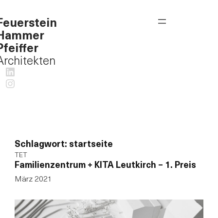
Zum
Feuerstein
Inhalt
Hammer
springen
Pfeiffer
Architekten
LinkedIn
Instagram
Schlagwort:
startseite
TET
Familienzentrum + KITA Leutkirch – 1. Preis
März 2021